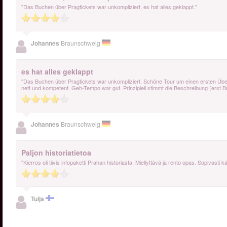
"Das Buchen über Pragtickets war unkompliziert, es hat alles geklappt."
Johannes
Braunschweig
es hat alles geklappt
"Das Buchen über Pragtickets war unkompliziert. Schöne Tour um einen ersten Übe
nett und kompetent. Geh-Tempo war gut. Prinzipiell stimmt die Beschreibung (erst B
Johannes
Braunschweig
Paljon historiatietoa
"Kierros oli tiivis infopaketti Prahan historiasta. Miellyttävä ja rento opas. Sopivas
Tuija