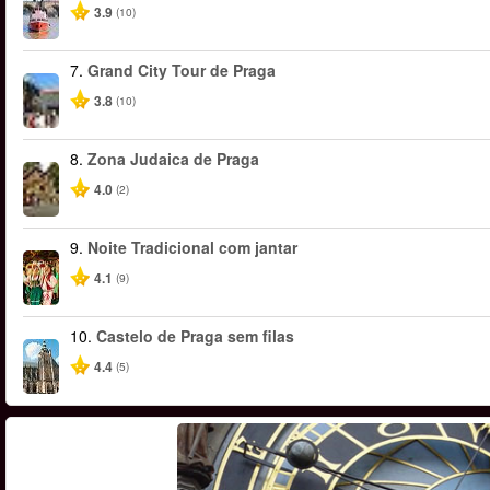
3.9
(10)
7.
Grand City Tour de Praga
3.8
(10)
8.
Zona Judaica de Praga
4.0
(2)
9.
Noite Tradicional com jantar
4.1
(9)
10.
Castelo de Praga sem filas
4.4
(5)