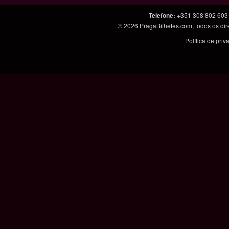
Telefone
:
+351 308 802 603
© 2026
PragaBilhetes.com
, todos os d
Política de pri