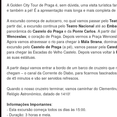
A Golden City Tour de Praga é, sem dúvida, uma visita turística fa
e também a pé! É a apresentação mais longa e mais completa de
A excursão começa de autocarro, no qual vamos passar pelo
Teat
partir daí, a excursão continua pelo
Teatro Nacional
até ao
Emba
panorâmica do
Castelo do Praga
e da
Ponte Carlos
. A partir da
Wenceslas
; o coração de Praga. Depois vermos a Praça Wencesl
Agora vamos atravessar o rio para chegar à
Mála Strana
, domina
excursão pelo
Castelo de Praga
(a pé), vamos passar pela
Cated
para chegar às Escadas do Velho Castelo. Depois vamos voltar à
as suas estátuas.
A partir daqui vamos entrar a bordo de um barco de cruzeiro que n
chegam – o canal da Corrente do Diabo, para ficarmos fascinados
de 45 minutos e vão ser servidos refrescos.
Quando o nosso cruzeiro terminar, vamos caminhar do Clementinum
Relógio Astronómico, datado de 1410!
Informações Importantes
:
- Esta excursão começa todos os dias às 15:00.
- Duração: 3 horas e meia.