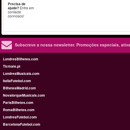
Precisa de
ajuda?
Entra em
contacto
connosco!
Subscreve a nossa newsletter.
Promoções especiais, ativa
LondresBilhetes.com
Ticmate.pt
LondresMusicais.com
ItaliaFutebol.com
BilhetesMadrid.com
NovaIorqueMusicais.com
ParisBilhetes.com
RomaBilhetes.com
LondresFutebol.com
BarcelonaFutebol.com