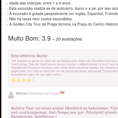
- Idade das crianças: entre 1 e 9 anos.
- Esta excursão realiza-se de autocarro, barco e a pé, por isso
- A excursão é guiada pessoalmente em Inglês, Espanhol, Francês,
- Não há taxas nem custos escondidos.
- A Golden City Tour de Praga termina na Praça do Centro Históric
Muito Bom:
3.9
– 20
avaliações
Eine effektive Sache
"Wir machen es gerne so, dass wir am Anfang einer Reise eine Rundfahrt buchen, um
zuerst einige Teile der Stadt kennen lernen konnten (vielleicht etwas zu kurz) un
Highlight-die Rundfahrt mit einem sehr netten Boot und prima Kapitän. Ein Getränk 
abgerundet. Der Ofen an Bord hat uns die Sache bei dieser Jahreszeit (Temperatur
Reiseführerin ganz für uns allein hatten."
Michael
Graitschen bei bürgel
Schöne Tour um einen ersten Überblick zu bekommen. Führ
nett und kompetent. Geh-Tempo war gut. Prinzipiell stimmt
Karlsbrücke, Schiffstour (