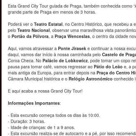
Esta Grand City Tour guiada de Praga, também conhecida como “A 
grande parte de Praga em menos de 3 horas.
Poderá ver o
Teatro Estatal
, no Centro Histórico, que recebeu a
pelo
Teatro Nacional
, observar uma maravilhosa vista panorâmi
o
Portão da Pólvora
, a
Praça Wenceslas
, o centro da cidade no
Aqui, vamos atravessar a
Ponte Jirasek
e continuar a nossa exc
daqui, vamos dar início à nossa caminhada pelo
Castelo de Prag
Coroa Checa. No
Palácio de Lobkowicz
, pode tomar um copo ref
pausa para tomar café, vamos regressar ao
Pátio do Leão
e, a p
mais antiga da Europa, para entrar depois na
Praça do Centro Hi
Câmara Municipal histórica e o
Relógio Astronómico
conhecido i
E aqui acaba a nossa Grand City Tour!
Informações Importantes
:
- Esta excursão começa todos os dias às 10:00.
- Duração: 3 horas.
- Idade de crianças: de 1 a 9 anos.
- Esta excursão realiza-se de autocarro e a pé, por isso recome