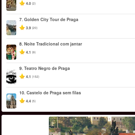
4.0
(2)
7.
Golden City Tour de Praga
3.9
(20)
8.
Noite Tradicional com jantar
4.1
(9)
9.
Teatro Negro de Praga
4.1
(152)
10.
Castelo de Praga sem filas
4.4
(5)