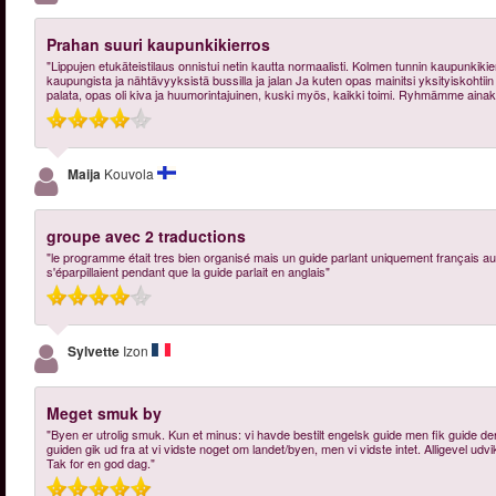
Prahan suuri kaupunkikierros
"Lippujen etukäteistilaus onnistui netin kautta normaalisti. Kolmen tunnin kaupunkik
kaupungista ja nähtävyyksistä bussilla ja jalan Ja kuten opas mainitsi yksityiskohtiin 
palata, opas oli kiva ja huumorintajuinen, kuski myös, kaikki toimi. Ryhmämme ainakin t
Maija
Kouvola
groupe avec 2 traductions
"le programme était tres bien organisé mais un guide parlant uniquement français au
s'éparpillaient pendant que la guide parlait en anglais"
Sylvette
Izon
Meget smuk by
"Byen er utrolig smuk. Kun et minus: vi havde bestilt engelsk guide men fik guide
guiden gik ud fra at vi vidste noget om landet/byen, men vi vidste intet. Alligevel udv
Tak for en god dag."