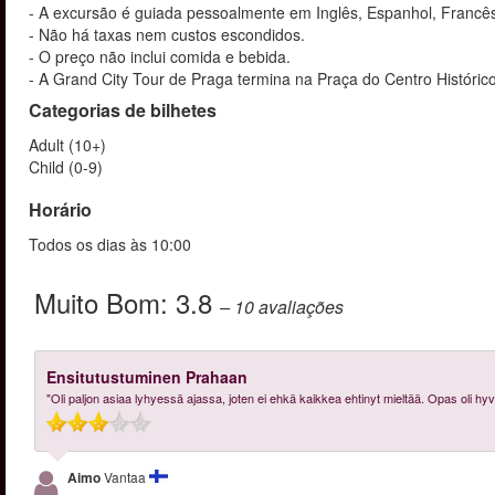
- A excursão é guiada pessoalmente em Inglês, Espanhol, Francês
- Não há taxas nem custos escondidos.
- O preço não inclui comida e bebida.
- A Grand City Tour de Praga termina na Praça do Centro Histórico
Categorias de bilhetes
Adult (10+)
Child (0-9)
Horário
Todos os dias às 10:00
Muito Bom:
3.8
– 10
avaliações
Ensitutustuminen Prahaan
"Oli paljon asiaa lyhyessä ajassa, joten ei ehkä kaikkea ehtinyt mieltää. Opas oli hyv
Aimo
Vantaa