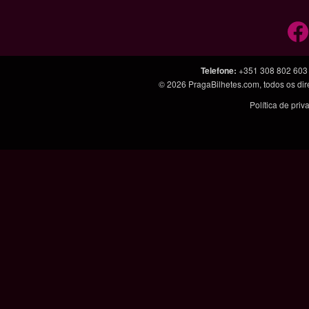
Telefone
:
+351 308 802 603
© 2026
PragaBilhetes.com
, todos os d
Política de pri