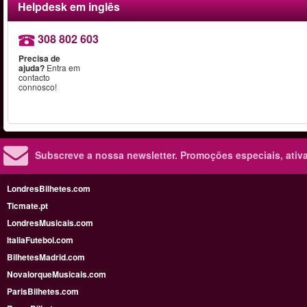
Helpdesk em inglês
308 802 603
Precisa de
ajuda?
Entra em
contacto
connosco!
Subscreve a nossa newsletter.
Promoções especiais, ativa
LondresBilhetes.com
Ticmate.pt
LondresMusicais.com
ItaliaFutebol.com
BilhetesMadrid.com
NovaIorqueMusicais.com
ParisBilhetes.com